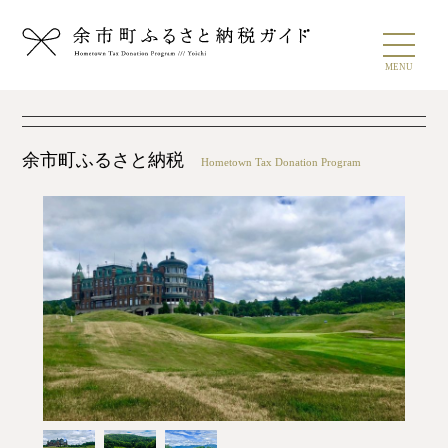
食の旬暦
感謝祭
MENU
返礼品
生産者
余市町ふるさと納税
Hometown Tax Donation Program
ワイン生産者